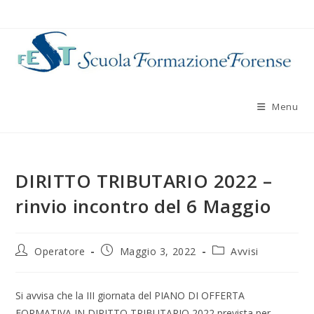
Salta
al
contenuto
Menu
DIRITTO TRIBUTARIO 2022 –
rinvio incontro del 6 Maggio
Autore
Articolo
Categoria
Operatore
Maggio 3, 2022
Avvisi
dell'articolo:
pubblicato:
dell'articolo:
Si avvisa che la III giornata del PIANO DI OFFERTA
FORMATIVA IN DIRITTO TRIBUTARIO 2022 prevista per