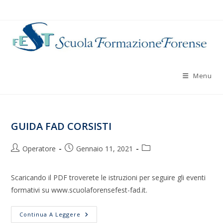
Salta
al
contenuto
Menu
GUIDA FAD CORSISTI
Autore
Articolo
Categoria
Operatore
Gennaio 11, 2021
dell'articolo:
pubblicato:
dell'articolo:
Scaricando il PDF troverete le istruzioni per seguire gli eventi
formativi su www.scuolaforensefest-fad.it.
GUIDA
Continua A Leggere
FAD