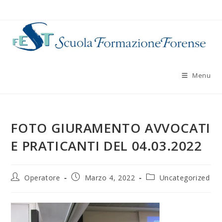
Salta
al
contenuto
Menu
FOTO GIURAMENTO AVVOCATI
E PRATICANTI DEL 04.03.2022
Autore
Articolo
Categoria
Operatore
Marzo 4, 2022
Uncategorized
dell'articolo:
pubblicato:
dell'articolo: