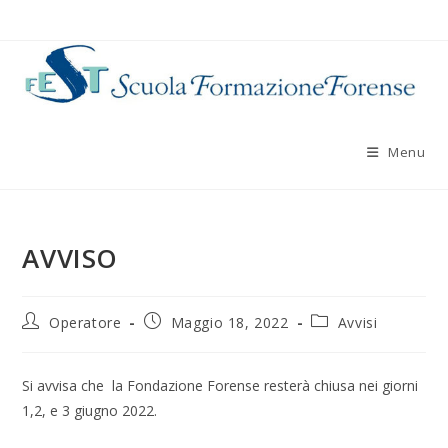
Salta
al
contenuto
Menu
AVVISO
Autore
Articolo
Categoria
Operatore
Maggio 18, 2022
Avvisi
dell'articolo:
pubblicato:
dell'articolo:
Si avvisa che la Fondazione Forense resterà chiusa nei giorni
1,2, e 3 giugno 2022.