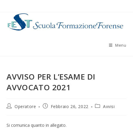
Salta
al
contenuto
Menu
AVVISO PER L’ESAME DI
AVVOCATO 2021
Autore
Articolo
Categoria
Operatore
Febbraio 26, 2022
Avvisi
dell'articolo:
pubblicato:
dell'articolo:
Si comunica quanto in allegato.