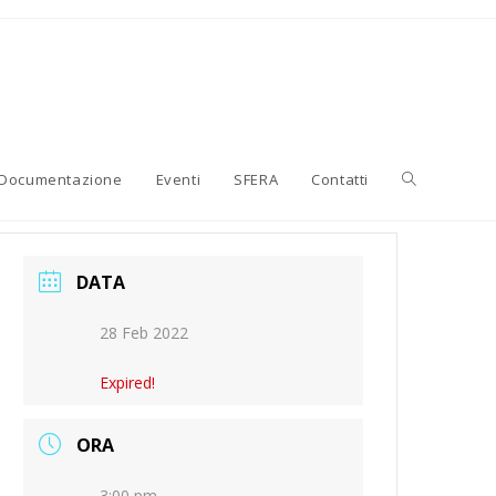
Attiva/disatti
Documentazione
Eventi
SFERA
Contatti
la
DATA
28 Feb 2022
ricerca
Expired!
sul
ORA
3:00 pm