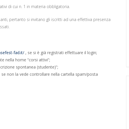
tivi di cui n. 1 in materia obbligatoria.
, pertanto si invitano gli iscritti ad una effettiva presenza
ssati.
efest-fad.it/
, se si è già registrati effettuare il login;
te nella home “corsi attivi”;
iscrizione spontanea (studente)”;
 se non la vede controllare nella cartella spam/posta